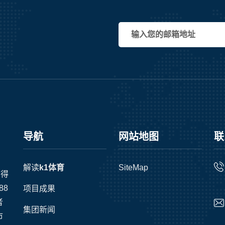
导航
网站地图
联
解读
k1体育
SiteMap
值得
88
项目成果
者
集团新闻
市