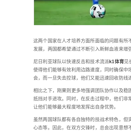
这两个国家在人才培养方面所面临的问题有所
发展，两国都希望通过不断引入新鲜血液来增
尼日利亚球队以快速反击和技术流派
k1体育
见
使得他们能够有效利用边路速度，同时确保中
会，而一旦失去控球，他们又能迅速回收防线
相比之下，刚果则更多地强调团队协作以及稳固防守
抵挡对手进攻。同时，在反击过程中，他们非
让他们能够最大程度地发挥出自身优势。
虽然两国球队都有各自独特的技战术特色，但
心态等。因此，在双方交锋时，总会出现意想