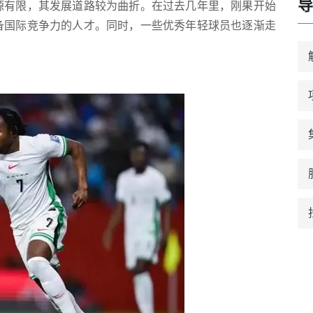
导
源有限，其发展道路较为曲折。在过去几年里，刚果开始
备国际竞争力的人才。同时，一些优秀年轻球员也逐渐走