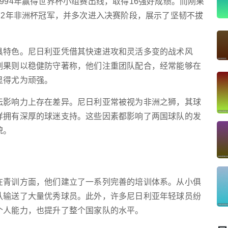
994年赢得世界杯小组赛出线，取得16强好成绩。而刚果
72年非洲杯冠军，并多次进入决赛阶段，展示了坚韧不拔
具特色。尼日利亚凭借其快速进攻和灵活多变的战术风
刚果则以稳健防守著称，他们注重团队配合，经常能够在
显得尤为顽强。
坛影响力上存在差异。尼日利亚常被视为非洲之狮，其球
样拥有深厚的球迷支持。这些因素都影响了两国球队的发
貌。
在青训方面，他们建立了一系列完善的培训体系。从小俱
队输送了大量优秀球员。此外，许多尼日利亚年轻球员纷
个人能力，也提升了整个国家队的水平。