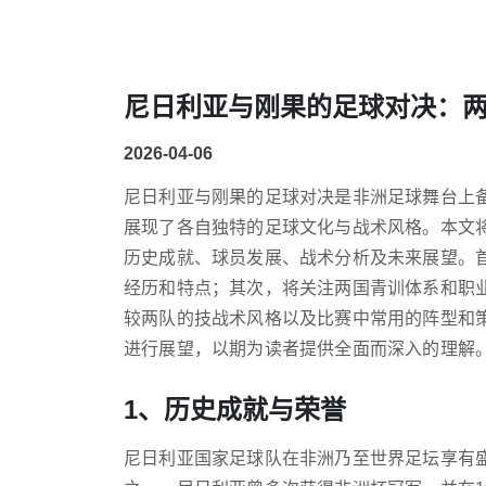
尼日利亚与刚果的足球对决：
2026-04-06
尼日利亚与刚果的足球对决是非洲足球舞台上
展现了各自独特的足球文化与战术风格。本文
历史成就、球员发展、战术分析及未来展望。
经历和特点；其次，将关注两国青训体系和职
较两队的技战术风格以及比赛中常用的阵型和
进行展望，以期为读者提供全面而深入的理解
1、历史成就与荣誉
尼日利亚国家足球队在非洲乃至世界足坛享有盛