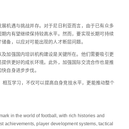
发展机遇与挑战并存。对于尼日利亚而言，由于已有众多
短期内有望继续保持较高水平。然而，要实现长期可持续
才储备，以应对可能出现的人才断层问题。
以及加强国内培训机构建设是关键所在。他们需要吸引更
员提供更好的成长环境。此外，加强国际交流合作也是推
加快自身进步步伐。
合作，相互学习，不仅可以提高自身竞技水平，更能推动整个
k in the world of football, with rich histories and
ast achievements, player development systems, tactical