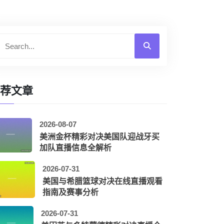
荐文章
2026-08-07
美洲金杯精彩对决美国队迎战牙买
加队直播信息全解析
2026-07-31
美国与希腊篮球对决在线直播观看
指南及赛事分析
2026-07-31