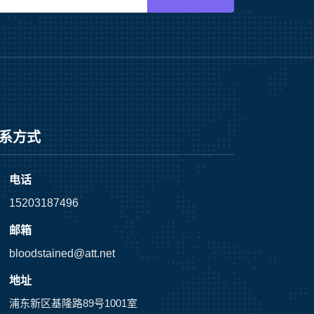
系方式
电话
15203187496
邮箱
bloodstained@att.net
地址
浦东新区基隆路89号1001室