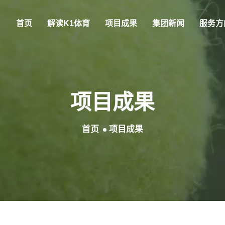
首页
解读
K1体育
项目成果
集团新闻
服务方
项目成果
首页
项目成果