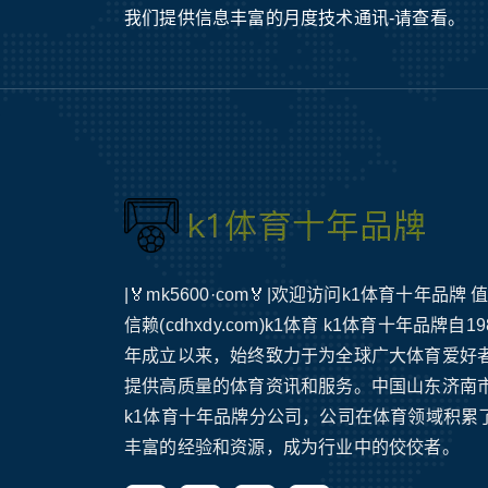
我们提供信息丰富的月度技术通讯-请查看。
|🏅mk5600·com🏅|欢迎访问k1体育十年品牌 
信赖(cdhxdy.com)k1体育 k1体育十年品牌自19
年成立以来，始终致力于为全球广大体育爱好
提供高质量的体育资讯和服务。中国山东济南
k1体育十年品牌分公司，公司在体育领域积累
丰富的经验和资源，成为行业中的佼佼者。