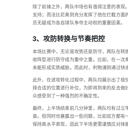
除了前锋之外，两队中场也有值得注意的表现
支持；而法比尼奥则充分发挥了他在拦截方面
员无疑成为各自球队争夺主动权的重要因素。
3、攻防转换与节奏把控
本场比赛中，无论是攻势还是防守，两队在转
收阵型进行防守成为重中之重。比如，在一次
未能形成实质威胁。而此时，利物浦则通过快
此外，在进攻转化过程中，两队均展示出了极
择合适的位置进行补位，为即将到来的反击做
众感受到了一种强烈的不确定性。
最终，上半场结束前几分钟里，两队均有过立
奋。但同时也暴露出一些问题，比如双方都有
保持高水平表现，因此下半场更需谨慎应对体