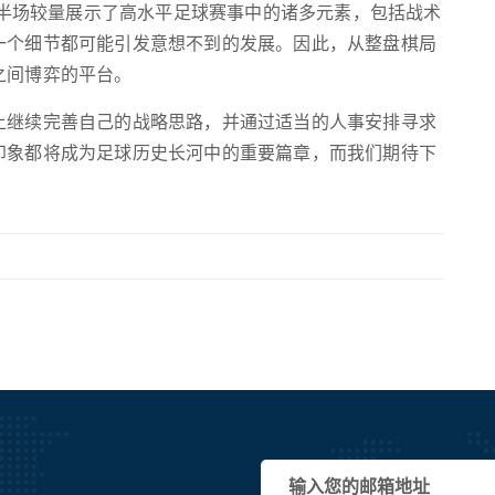
的上半场较量展示了高水平足球赛事中的诸多元素，包括战术
一个细节都可能引发意想不到的发展。因此，从整盘棋局
之间博弈的平台。
上继续完善自己的战略思路，并通过适当的人事安排寻求
印象都将成为足球历史长河中的重要篇章，而我们期待下