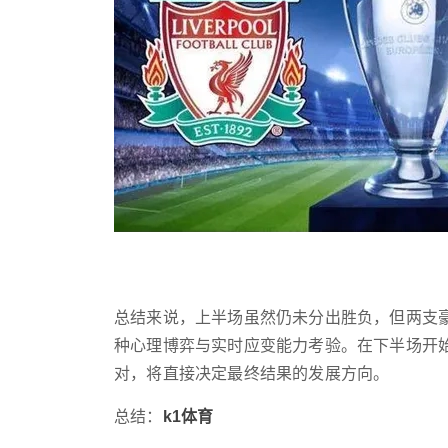
总结来说，上半场虽然仍未分出胜负，但两支
种心理博弈与实时应变能力考验。在下半场开
对，将直接决定最终结果的发展方向。
总结：
k1体育