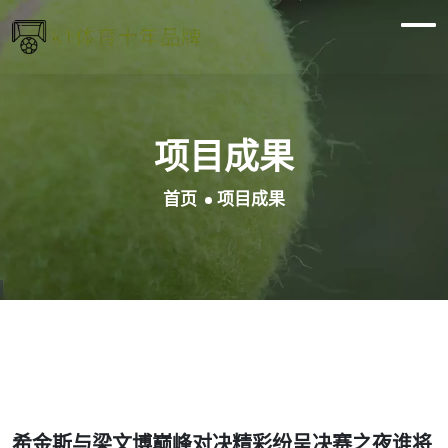
项目成果
首页
项目成果
希金斯与梁文博巅峰对决精彩纷呈决赛之夜谁将