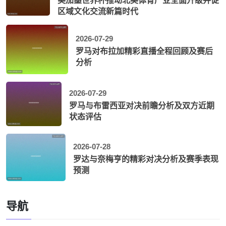
美加墨世界杯推动北美体育产业全面升级并促
区域文化交流新篇时代
2026-07-29
罗马对布拉加精彩直播全程回顾及赛后
分析
2026-07-29
罗马与布雷西亚对决前瞻分析及双方近期
状态评估
2026-07-28
罗达与奈梅亨的精彩对决分析及赛季表现
预测
导航