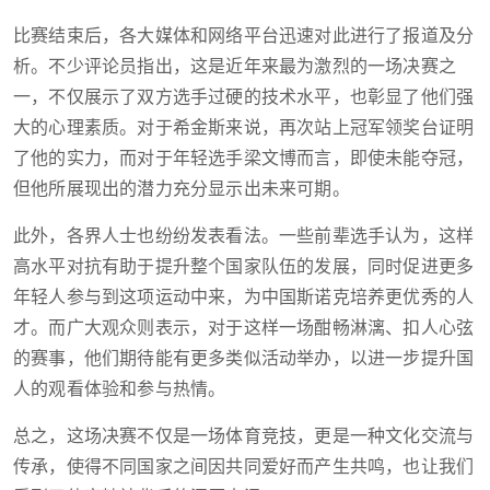
比赛结束后，各大媒体和网络平台迅速对此进行了报道及分
析。不少评论员指出，这是近年来最为激烈的一场决赛之
一，不仅展示了双方选手过硬的技术水平，也彰显了他们强
大的心理素质。对于希金斯来说，再次站上冠军领奖台证明
了他的实力，而对于年轻选手梁文博而言，即使未能夺冠，
但他所展现出的潜力充分显示出未来可期。
此外，各界人士也纷纷发表看法。一些前辈选手认为，这样
高水平对抗有助于提升整个国家队伍的发展，同时促进更多
年轻人参与到这项运动中来，为中国斯诺克培养更优秀的人
才。而广大观众则表示，对于这样一场酣畅淋漓、扣人心弦
的赛事，他们期待能有更多类似活动举办，以进一步提升国
人的观看体验和参与热情。
总之，这场决赛不仅是一场体育竞技，更是一种文化交流与
传承，使得不同国家之间因共同爱好而产生共鸣，也让我们