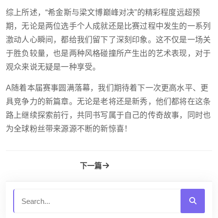
综上所述，“希金斯与梁文博巅峰对决”的精彩程度远超预
期，无论是两位选手个人成就还是比赛过程中发生的一系列
激动人心瞬间，都给我们留下了深刻印象。这不仅是一场关
于胜负较量，也是两种风格碰撞所产生出的艺术表现，对于
观众来说无疑是一种享受。
A随着本届赛事圆满落幕，我们期待着下一次更高水平、更
具竞争力的新篇章。无论是老将还是新秀，他们都将在这条
路上继续探索前行，共同书写属于自己的传奇故事，同时也
为全球粉丝带来源源不断的新惊喜！
下一篇