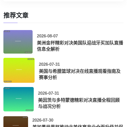
推荐文章
2026-08-07
美洲金杯精彩对决美国队迎战牙买加队直播
信息全解析
2026-07-31
美国与希腊篮球对决在线直播观看指南及
赛事分析
2026-07-31
美因茨与多特蒙德精彩对决直播全程回顾
与战况分析
2026-07-30