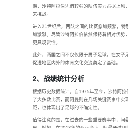
期，沙特阿拉伯凭借较强的队伍实力占据上风
来挑战。
进入21世纪后，两队之间的比赛愈加频繁，特
加激烈。尽管沙特阿拉伯依然保持着相对优势
更具观赏性。
此外，两国之间不仅仅限于男子足球，在女子
促进地区内外的体育文化交流奠定了基础。
2、战绩统计分析
根据历史数据统计，自1975年至今，沙特阿
了大多数比赛，而阿曼则在几场关键赛事中实
距，也体现出了足球的不确定性。
值得注意的是，在过去的一些重要赛事中，阿
界。例如，在2018年的亚运会上，阿曼通过