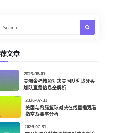
荐文章
2026-08-07
美洲金杯精彩对决美国队迎战牙买
加队直播信息全解析
2026-07-31
美国与希腊篮球对决在线直播观看
指南及赛事分析
2026-07-31