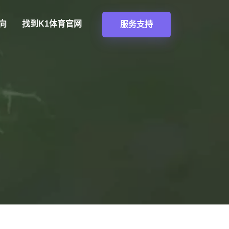
向
找到
K1体育官网
服务支持