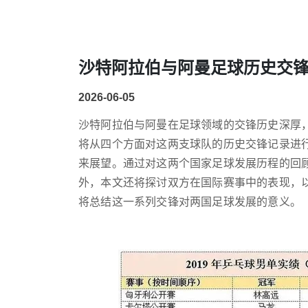
沙特阿拉伯与阿曼足球历史交
2026-06-05
沙特阿拉伯与阿曼在足球领域的交锋历史深厚
将从四个方面对这两支球队的历史交锋记录进
来展望。通过对这两个国家足球发展历程的回
外，本文还将探讨双方在国际赛事中的表现，
将总结这一系列交锋对两国足球发展的意义。