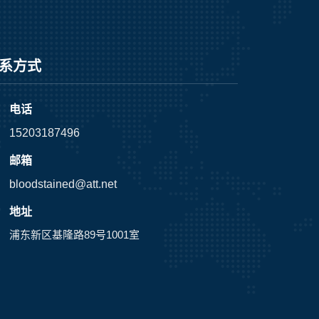
系方式
电话
15203187496
邮箱
bloodstained@att.net
地址
浦东新区基隆路89号1001室