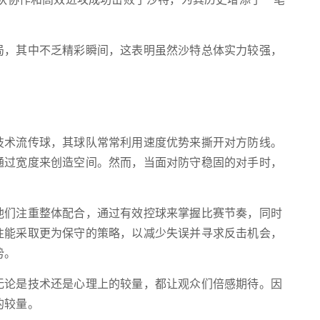
局，其中不乏精彩瞬间，这表明虽然沙特总体实力较强，
技术流传球，其球队常常利用速度优势来撕开对方防线。
通过宽度来创造空间。然而，当面对防守稳固的对手时，
他们注重整体配合，通过有效控球来掌握比赛节奏，同时
往能采取更为保守的策略，以减少失误并寻求反击机会，
势。
无论是技术还是心理上的较量，都让观众们倍感期待。因
的较量。