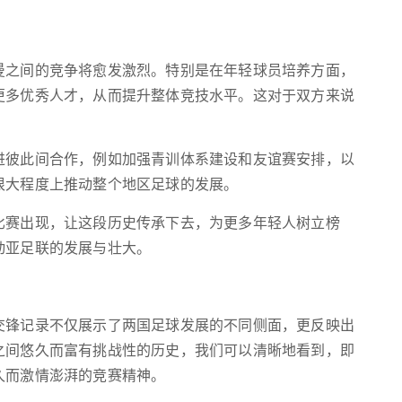
曼之间的竞争将愈发激烈。特别是在年轻球员培养方面，
更多优秀人才，从而提升整体竞技水平。这对于双方来说
进彼此间合作，例如加强青训体系建设和友谊赛安排，以
很大程度上推动整个地区足球的发展。
比赛出现，让这段历史传承下去，为更多年轻人树立榜
动亚足联的发展与壮大。
交锋记录不仅展示了两国足球发展的不同侧面，更反映出
之间悠久而富有挑战性的历史，我们可以清晰地看到，即
久而激情澎湃的竞赛精神。