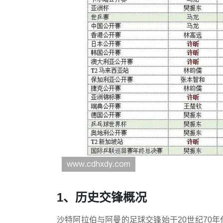
1、历史交锋概况
沙特阿拉伯与阿曼的足球交锋始于20世纪70