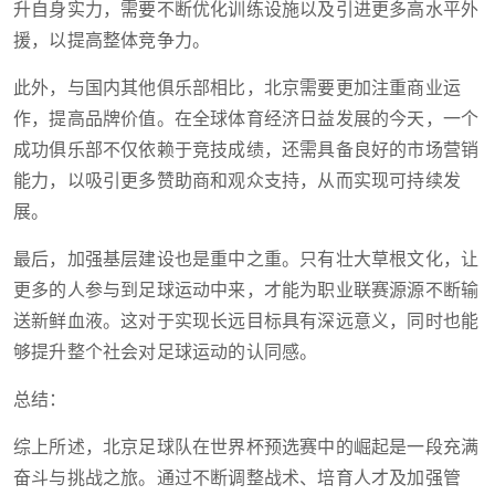
升自身实力，需要不断优化训练设施以及引进更多高水平外
援，以提高整体竞争力。
此外，与国内其他俱乐部相比，北京需要更加注重商业运
作，提高品牌价值。在全球体育经济日益发展的今天，一个
成功俱乐部不仅依赖于竞技成绩，还需具备良好的市场营销
能力，以吸引更多赞助商和观众支持，从而实现可持续发
展。
最后，加强基层建设也是重中之重。只有壮大草根文化，让
更多的人参与到足球运动中来，才能为职业联赛源源不断输
送新鲜血液。这对于实现长远目标具有深远意义，同时也能
够提升整个社会对足球运动的认同感。
总结：
综上所述，北京足球队在世界杯预选赛中的崛起是一段充满
奋斗与挑战之旅。通过不断调整战术、培育人才及加强管