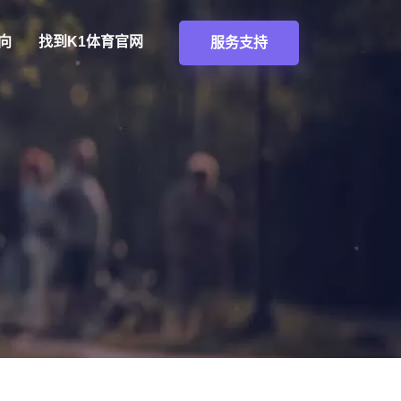
向
找到
K1体育官网
服务支持