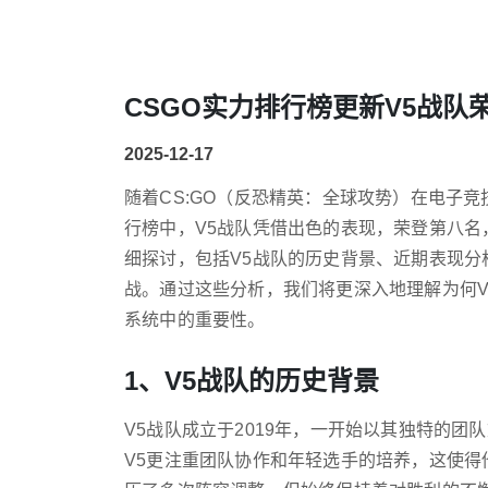
CSGO实力排行榜更新V5战队
2025-12-17
随着CS:GO（反恐精英：全球攻势）在电子
行榜中，V5战队凭借出色的表现，荣登第八
细探讨，包括V5战队的历史背景、近期表现
战。通过这些分析，我们将更深入地理解为何V
系统中的重要性。
1、V5战队的历史背景
V5战队成立于2019年，一开始以其独特的
V5更注重团队协作和年轻选手的培养，这使得