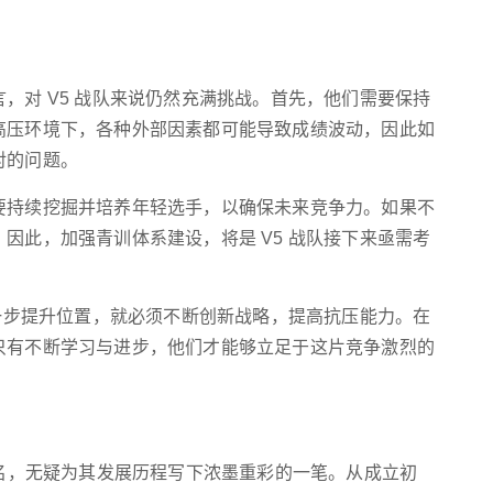
，对 V5 战队来说仍然充满挑战。首先，他们需要保持
高压环境下，各种外部因素都可能导致成绩波动，因此如
对的问题。
要持续挖掘并培养年轻选手，以确保未来竞争力。如果不
因此，加强青训体系建设，将是 V5 战队接下来亟需考
进一步提升位置，就必须不断创新战略，提高抗压能力。在
只有不断学习与进步，他们才能够立足于这片竞争激烈的
荣登第八名，无疑为其发展历程写下浓墨重彩的一笔。从成立初