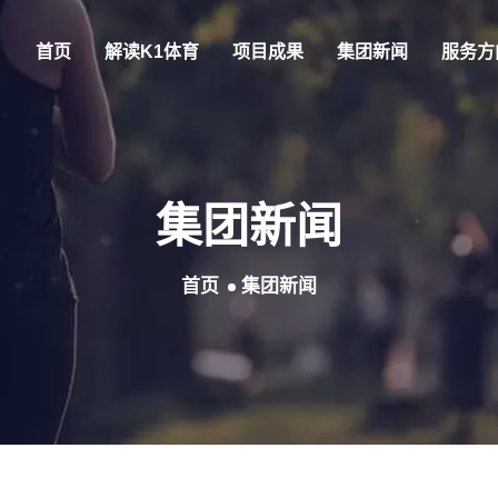
首页
解读
K1体育
项目成果
集团新闻
服务方
集团新闻
首页
集团新闻