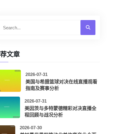
荐文章
2026-07-31
美国与希腊篮球对决在线直播观看
指南及赛事分析
2026-07-31
美因茨与多特蒙德精彩对决直播全
程回顾与战况分析
2026-07-30