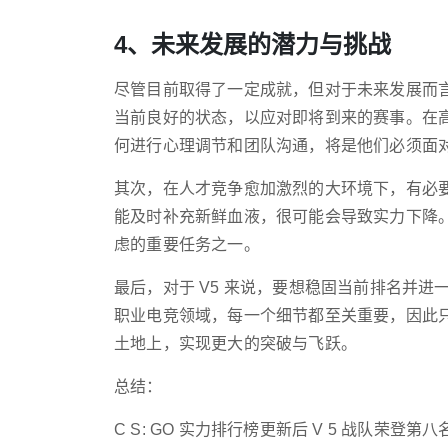
4、未来发展的潜力与挑战
尽管目前取得了一定成就，但对于未来发展而言
当前良好的状态，以应对即将到来的赛事。在
何进行心理调节和团队沟通，将是他们必须面
其次，在人才竞争愈加激烈的大环境下，有必
能及时补充新鲜血液，很可能会导致实力下降。
虑的重要任务之一。
最后，对于 V5 来说，要想稳固当前排名并
职业电竞领域，每一个细节都至关重要，因此
土地上，实现更大的突破与飞跃。
总结：
C S: GO 实力排行榜更新后 V 5 战队