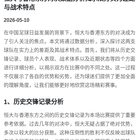
与战术特点
2026-05-10
在中国足球日益发展的背景下，恒大与香港东方的对决成为
了引人关注的焦点。本文将通过数据分析，深入探讨这两支
球队在实力上的差距及其战术特点。首先，我们将从历史交
锋记录、球员个人表现、战术体系以及近期状态等四个方面
进行详细分析，以揭示双方在比赛中的不同之处。这一过程
不仅展示了各自的优势和劣势，还为球迷们提供了更加全面
的理解角度，让我们能够更好地欣赏这场精彩赛事。
1、历史交锋记录分析
恒大与香港东方之间的历史交锋记录为本场比赛提供了重要
参考依据。过去几年的对决中，恒大无疑占据了绝对优势，
多次以较大的比分获胜。这种压倒性的胜利不仅反映出球队