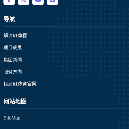
导航
解读
k1体育
项目成果
集团新闻
服务方向
找到
k1体育官网
网站地图
SiteMap