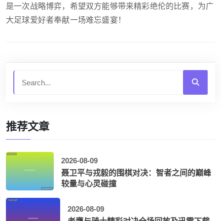
是一次战略博弈，希望双方能够带来精彩绝伦的比赛，为广
大足球爱好者奉献一场难忘盛宴！
推荐文章
2026-08-09
聂卫平与戎毅的围棋对决：智者之间的巅峰
较量与心灵碰撞
2026-08-09