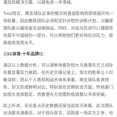
速找到解决方案，以避免进一步滑坡。
Total而言，两支球队近来的情况将直接影响到即将展开的一
场较量，因此教练团队必须制定针对性的训练计划，以确保
球队能以最佳姿态迎接挑战。同时，对运动员进行心理疏导
也是不可或缺的一部分，可以帮助他们更好地应对压力，提
高临场发挥水平。
总
k1体育-十年品牌
结：
通过以上数据分析，可以清晰地看到恒大与香港东方之间存
在着显著实力差距。在历史交锋记录上，恒大的胜率让人印
象深刻；而从个人表现和战术体系来看，两支球队各具特
色，却又形成鲜明对比。特别是在近期状态方面，传统豪门
如恒大发挥稳定，而香港东方则需积极调整以寻求突破。
综上所述，无论是从历史数据还是当前状况来看，此次两队
对决都充满悬念。对于观众而言，这既是一场实力之争，也