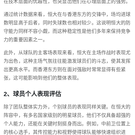
在技术层面的优越性，也突显出他们在心理层面上的强势。
通过统计数据来看，恒大在与香港东方的交锋中，场均进球
数明显高于后者，同时失球数也相对较少。这说明恒大的防
守能力同样不容小觑，而这种稳定性是他们多年来保持竞争
力的重要因素之一。
此外，从球队的主客场表现来看，恒大在主场作战时表现尤
为出色，这种主场气氛往往能激发球员们的斗志，使其发挥
出更高水平。而香港东方则在面对强敌时常常显得有些紧
张，这可能影响到他们的整体表现。
2、球员个人表现评估
除了团队整体实力外，个别球员的表现同样关键。在恒大的
阵容中，有多名国家级别的明星球员，他们不仅具备超强的
个人能力，还能在关键时刻挺身而出。例如，中前卫位置上
的核心选手，其传控能力和视野使得球队能够快速组织进