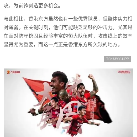
攻，为前锋创造更多机会。
与此相比，香港东方虽然也有一些优秀球员，但整体实力相
对薄弱。在关键时刻，他们可能缺乏足够的冲击力。尤其是
在面对防守稳固且经验丰富的恒大队伍时，攻击线上的效率
显得尤为重要，而这一点正是香港东方所欠缺的地方。