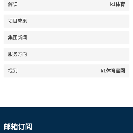
解读
k1体育
项目成果
集团新闻
服务方向
找到
k1体育官网
邮箱订阅