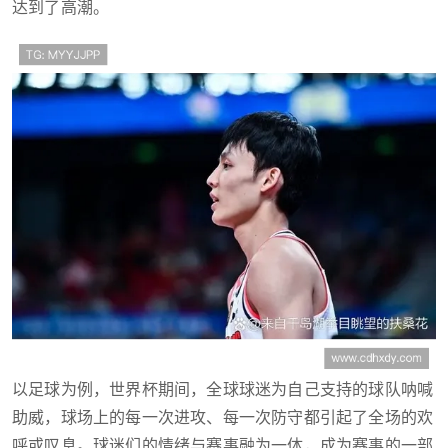
达到了高潮。
以足球为例，世界杯期间，全球球迷为自己支持的球队呐喊
助威，球场上的每一次进攻、每一次防守都引起了全场的欢
呼或叹息。球迷们的情绪与赛事融为一体，成为赛事的一部