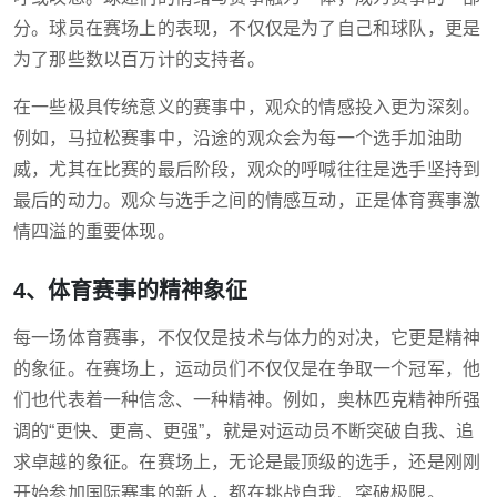
分。球员在赛场上的表现，不仅仅是为了自己和球队，更是
为了那些数以百万计的支持者。
在一些极具传统意义的赛事中，观众的情感投入更为深刻。
例如，马拉松赛事中，沿途的观众会为每一个选手加油助
威，尤其在比赛的最后阶段，观众的呼喊往往是选手坚持到
最后的动力。观众与选手之间的情感互动，正是体育赛事激
情四溢的重要体现。
4、体育赛事的精神象征
每一场体育赛事，不仅仅是技术与体力的对决，它更是精神
的象征。在赛场上，运动员们不仅仅是在争取一个冠军，他
们也代表着一种信念、一种精神。例如，奥林匹克精神所强
调的“更快、更高、更强”，就是对运动员不断突破自我、追
求卓越的象征。在赛场上，无论是最顶级的选手，还是刚刚
开始参加国际赛事的新人，都在挑战自我、突破极限。