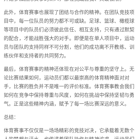
此外，体育赛事也展现了团结与合作的精神。在团队竞技项
目中，每一位队员的努力都不可或缺。足球、篮球、橄榄球
等项目中的队员们必须彼此信任、相互支持，只有通过默契
的配合，才能战胜强大的对手。即便是在单人项目中，运动
员与团队的支持同样不可分割，他们的成功离不开教练、训
练伙伴和支持者的共同努力。
最后，体育赛事的精神还体现在对公平与尊重的坚守上。无
论比赛结果如何，运动员们都以最崇高的体育精神面对对
手，比赛的胜负并不是唯一的评价标准。体育赛事教会我们
如何在竞争中保持尊重与风度，如何在挑战中保持坚韧与勇
气。正是这些精神内涵，赋予了每一场比赛深远的意义。
总结：
体育赛事不仅仅是一场场精彩的竞技对决，它承载着无数个