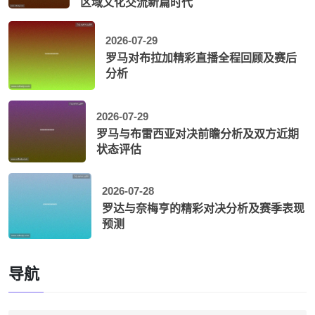
区域文化交流新篇时代
2026-07-29
罗马对布拉加精彩直播全程回顾及赛后
分析
2026-07-29
罗马与布雷西亚对决前瞻分析及双方近期
状态评估
2026-07-28
罗达与奈梅亨的精彩对决分析及赛季表现
预测
导航