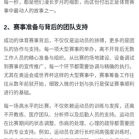
每一秒，都是他们漫长岁月的缩影，而这份付出正是体育赛
事中最动人的故事之一。
2、赛事准备与背后的团队支持
成功的体育赛事背后，不仅仅是运动员的拼搏，更多的是团
队的协作与支持。每一项大型赛事的举办，离不开背后无数
工作人员的精心准备与组织。从比赛的场地建设、设备调试
到赛事的宣传推广，每一个环节都需要协调与精确的执行。
尤其在奥运会或世界杯这样的大型赛事中，赛事筹备工作往
往从数年前就开始，细致入微的计划与执行是保证赛事顺利
进行的基础。
每一场高水平的比赛，不仅依赖运动员的训练与发挥，还离
不开教练、医疗团队、分析师以及后勤人员的支持。运动员
在比赛期间的状态调整、伤病的处理、心理的疏导都需要团
队的专业支持。例如，运动员在进行长时间高强度训练时，