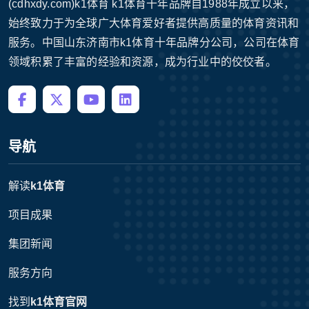
(cdhxdy.com)k1体育 k1体育十年品牌自1988年成立以来，
始终致力于为全球广大体育爱好者提供高质量的体育资讯和
服务。中国山东济南市k1体育十年品牌分公司，公司在体育
领域积累了丰富的经验和资源，成为行业中的佼佼者。
导航
解读
k1体育
项目成果
集团新闻
服务方向
找到
k1体育官网