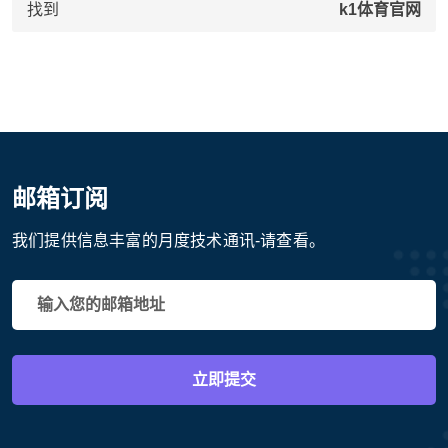
找到
k1体育官网
邮箱订阅
我们提供信息丰富的月度技术通讯-请查看。
立即提交