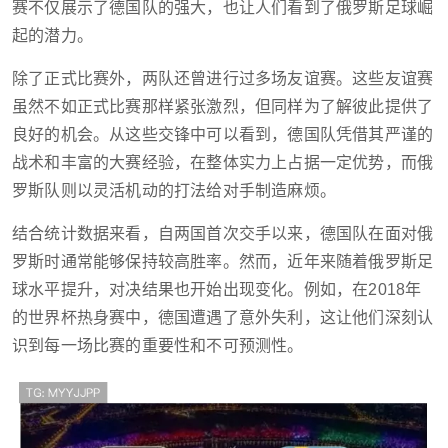
赛不仅展示了德国队的强大，也让人们看到了俄罗斯足球崛
起的潜力。
除了正式比赛外，两队还曾进行过多场友谊赛。这些友谊赛
虽然不如正式比赛那样紧张激烈，但同样为了解彼此提供了
良好的机会。从这些交锋中可以看到，德国队凭借其严谨的
战术和丰富的大赛经验，在整体实力上占据一定优势，而俄
罗斯队则以灵活机动的打法给对手制造麻烦。
结合统计数据来看，自两国首次交手以来，德国队在面对俄
罗斯时通常能够保持较高胜率。然而，近年来随着俄罗斯足
球水平提升，对决结果也开始出现变化。例如，在2018年
的世界杯热身赛中，德国遭遇了意外失利，这让他们深刻认
识到每一场比赛的重要性和不可预测性。