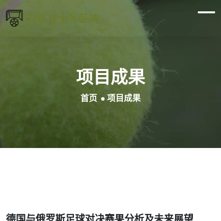
项目成果
首页
项目成果
德国与俄罗斯足球对决赛果分析及未来展望